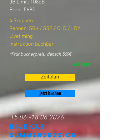
dB Limit: 108dB
Preis: 569€
4 Gruppen
Rennen: SBK / SSP / OLD / LDY
Livetiming
Instruktion buchbar
*Frühbucherpreis, danach 569€
Verfügbar
Zeitplan
jetzt buchen
15.06.-18.06.2026
RIJEKA3
SUMMERSESSION